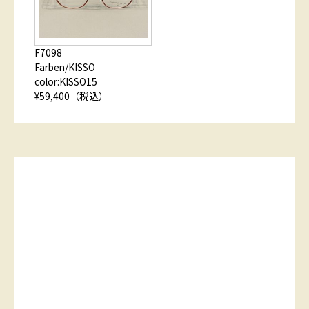
F7098
Farben/KISSO
color:KISSO15
¥59,400（税込）