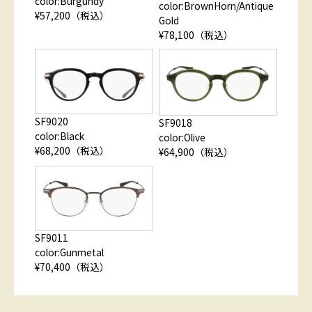
color:Burgundy
color:BrownHorn/Antique
¥57,200（税込）
Gold
¥78,100（税込）
SF9020
SF9018
color:Black
color:Olive
¥68,200（税込）
¥64,900（税込）
SF9011
color:Gunmetal
¥70,400（税込）