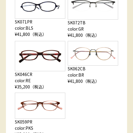
SK071PR
SK072TB
color:BLS
color:GR
¥41,800（税込）
¥41,800（税込）
SK062CB
SK046CR
color:BR
color:RE
¥41,800（税込）
¥35,200（税込）
SK059PR
color:PKS