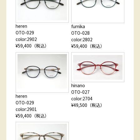
heren
fumika
OTO-029
OTO-028
color:2902
color:2802
¥59,400（税込）
¥59,400（税込）
hinano
OTO-027
heren
color:2704
OTO-029
¥49,500（税込）
color:2901
¥59,400（税込）