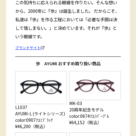
この気持ちに応えられる眼鏡を作りたい。そんな想い
から、2000年に『歩』は誕生しました。 だからこそ、
私達は『歩』を作る工程においては「必要な手間は決
して惜しまない。」と決めています。それが『歩』と
いう眼鏡です。
ブランドサイト
歩 AYUMI おすすめ取り扱い商品
MK-03
L1037
20周年記念モデル
AYUMI-L (ライトシリーズ)
color:0674ｱﾕﾐﾊﾟｰﾌﾟﾙ
color:0907ｱﾕﾐﾌﾞﾗｯｸ
¥64,152（税込）
¥46,200（税込）