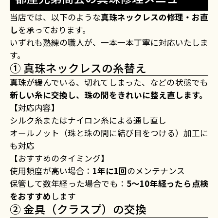
当店では、以下のような
真珠ネックレスの修理・お直
し
を承っております。
いずれも熟練の職人が、一本一本丁寧に対応いたしま
す。
① 真珠ネックレスの糸替え
真珠が緩んでいる、切れてしまった、などの状態でも
新しい糸に交換し、珠の間をきれいに整え直します。
【対応内容】
シルク糸またはナイロン糸による通し直し
オールノット（珠と珠の間に結び目をつける）加工に
も対応
【おすすめのタイミング】
使用頻度が高い場合：
1年に1回
のメンテナンス
保管して数年経った場合でも：
5〜10年経ったら点検
をおすすめ
します
② 金具（クラスプ）の交換