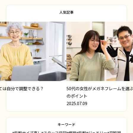
人気記事
ては自分で調整できる？
50代の女性がメガネフレームを選
のポイント
2025.07.09
キーワード
#指輪サイズ直し
#スタッフ日記
#修理
#指輪
#ジュエリー
#豆知識