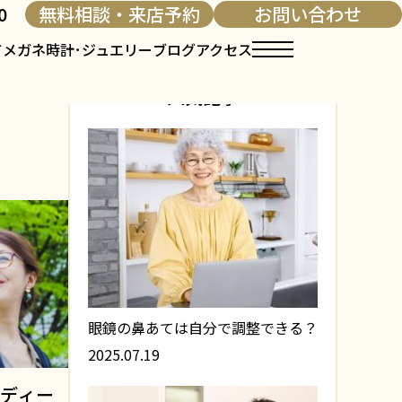
0
無料相談・来店予約
お問い合わせ
て
メガネ
時計･ジュエリー
ブログ
アクセス
人気記事
眼鏡の鼻あては自分で調整できる？
2025.07.19
レディー