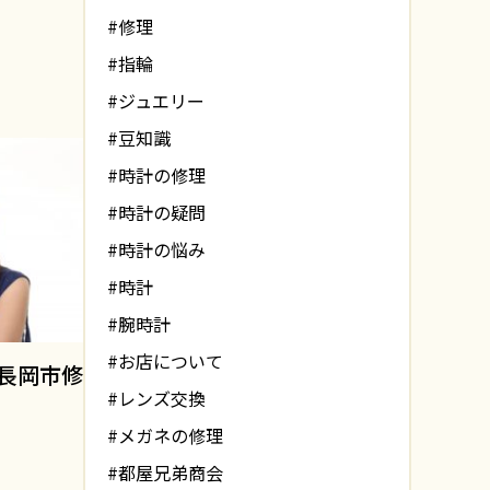
#修理
#指輪
#ジュエリー
#豆知識
#時計の修理
#時計の疑問
#時計の悩み
#時計
#腕時計
#お店について
長岡市修
#レンズ交換
#メガネの修理
#都屋兄弟商会