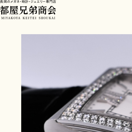
HOME
>
ブログ
>
長岡・見附・小千谷周辺で「すぐ電池交換したい！」