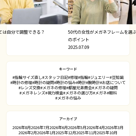
ては自分で調整できる？
50代の女性がメガネフレームを選
のポイント
2025.07.09
キーワード
#指輪サイズ直し
#スタッフ日記
#修理
#指輪
#ジュエリー
#豆知識
#時計の修理
#時計の疑問
#時計の悩み
#時計
#腕時計
#お店について
#レンズ交換
#メガネの修理
#都屋兄弟商会
#メガネの疑問
#メガネレンズ
#視力検査
#メガネの選び方
#メガネ
#眼科
#メガネの悩み
アーカイブ
2026年8月
2026年7月
2026年6月
2026年5月
2026年4月
2026年3月
2026年2月
2026年1月
2025年12月
2025年11月
2025年10月