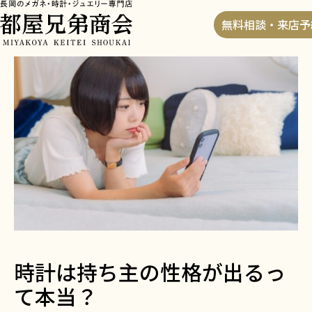
HOME
>
ブログ
>
時計は持ち主の性格が出るって本
無料相談・来店予
当？
時計は持ち主の性格が出るっ
て本当？