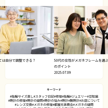
ては自分で調整できる？
50代の女性がメガネフレームを選
のポイント
2025.07.09
キーワード
#指輪サイズ直し
#スタッフ日記
#修理
#指輪
#ジュエリー
#豆知識
#時計の修理
#時計の疑問
#時計の悩み
#時計
#腕時計
#お店について
#レンズ交換
#メガネの修理
#都屋兄弟商会
#メガネの疑問