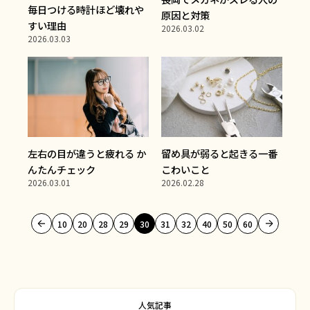
毎日つける時計ほど壊れや
原因と対策
すい理由
2026.03.02
2026.03.03
左右の目が違うと疲れる か
留め具が弱ると起きる一番
んたんチェック
こわいこと
2026.03.01
2026.02.28
10
20
28
29
30
31
32
40
50
60
人気記事