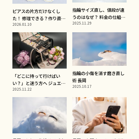
指輪サイズ直し、値段が違
ピアスの片方だけなくし
うのはなぜ？ 料金の仕組み
た！ 修理できる？作り直し
2025.11.29
をわかりやすく解説
2026.01.10
は可能？
指輪の小傷を消す磨き直し
「どこに持って行けばい
術 長岡
い？」と迷う方へ ジュエリ
2025.10.17
2025.11.22
ー修理店の選び方とチェッ
クポイント