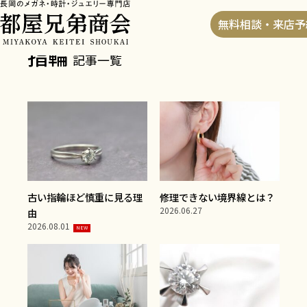
HOME
>
ブログ
>
指輪
無料相談・来店予
指輪
記事一覧
古い指輪ほど慎重に見る理
修理できない境界線とは？
2026.06.27
由
2026.08.01
NEW