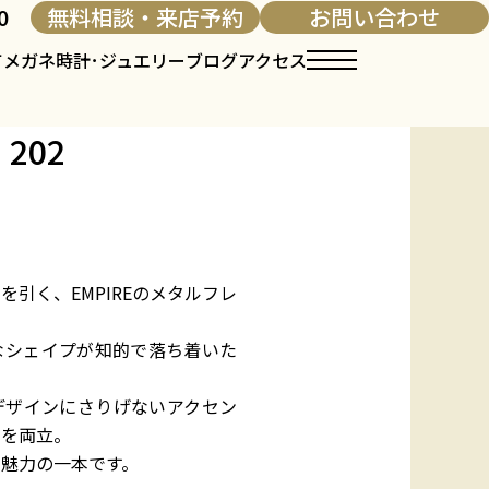
0
無料相談・来店予約
お問い合わせ
て
メガネ
時計･ジュエリー
ブログ
アクセス
 202
引く、EMPIREのメタルフレ
なシェイプが知的で落ち着いた
デザインにさりげないアクセン
さを両立。
魅力の一本です。