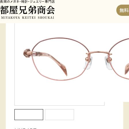
HOME
>
フレーム
>
XL1745
無料