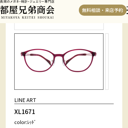
HOME
>
フレーム
>
XL1671
無料相談・来店予約
LINE ART
XL1671
color:ﾚｯﾄﾞ