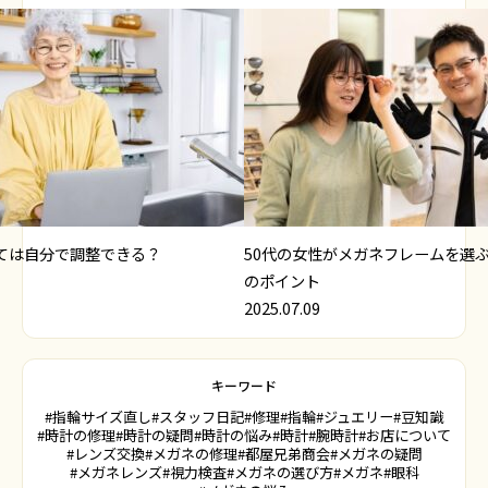
ては自分で調整できる？
50代の女性がメガネフレームを選
のポイント
2025.07.09
キーワード
#指輪サイズ直し
#スタッフ日記
#修理
#指輪
#ジュエリー
#豆知識
#時計の修理
#時計の疑問
#時計の悩み
#時計
#腕時計
#お店について
#レンズ交換
#メガネの修理
#都屋兄弟商会
#メガネの疑問
#メガネレンズ
#視力検査
#メガネの選び方
#メガネ
#眼科