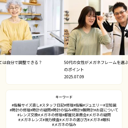
ては自分で調整できる？
50代の女性がメガネフレームを選
のポイント
2025.07.09
キーワード
#指輪サイズ直し
#スタッフ日記
#修理
#指輪
#ジュエリー
#豆知識
#時計の修理
#時計の疑問
#時計の悩み
#時計
#腕時計
#お店について
#レンズ交換
#メガネの修理
#都屋兄弟商会
#メガネの疑問
#メガネレンズ
#視力検査
#メガネの選び方
#メガネ
#眼科
#メガネの悩み