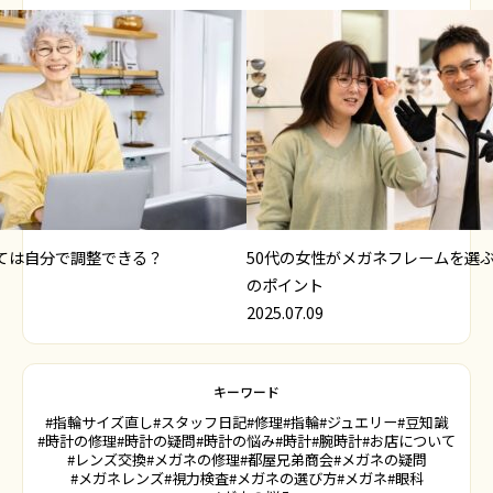
ては自分で調整できる？
50代の女性がメガネフレームを選
のポイント
2025.07.09
キーワード
#指輪サイズ直し
#スタッフ日記
#修理
#指輪
#ジュエリー
#豆知識
#時計の修理
#時計の疑問
#時計の悩み
#時計
#腕時計
#お店について
#レンズ交換
#メガネの修理
#都屋兄弟商会
#メガネの疑問
#メガネレンズ
#視力検査
#メガネの選び方
#メガネ
#眼科