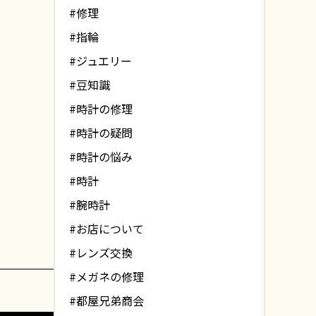
#修理
#指輪
#ジュエリー
#豆知識
#時計の修理
#時計の疑問
#時計の悩み
#時計
#腕時計
#お店について
#レンズ交換
#メガネの修理
#都屋兄弟商会