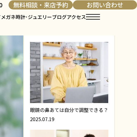
0
無料相談・来店予約
お問い合わせ
て
メガネ
時計･ジュエリー
ブログ
アクセス
人気記事
眼鏡の鼻あては自分で調整できる？
2025.07.19